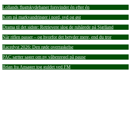
Lollands flugtskydebaner forsvinder én efter én
Kom på markvandringer i nord, syd og øst
Drama til det sidste: Retrievere slog de ruhårede på Sjælland
Når riflen passer – og hvorfor det betyder mere, end du tror
Racedyst 2026: Den røde overraskelse
PAC sætter sager om ny våbenregel på pause
Brian fra Ansager tog guldet ved FM