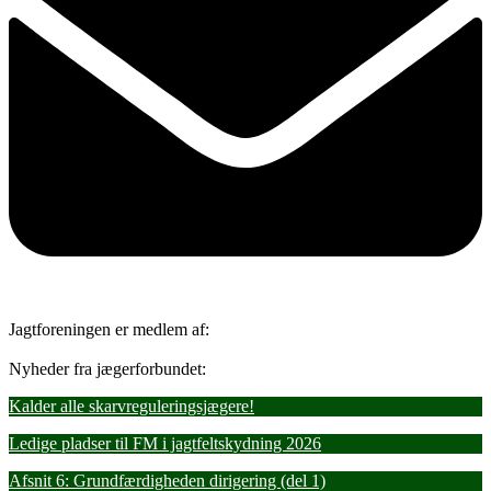
Jagtforeningen er medlem af:
Nyheder fra jægerforbundet:
Kalder alle skarvreguleringsjægere!
Ledige pladser til FM i jagtfeltskydning 2026
Afsnit 6: Grundfærdigheden dirigering (del 1)