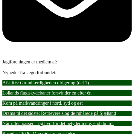
Jagtforeningen er medlem af:
Nyheder fra jægerforbundet:
Afsnit 6: Grundfærdigheden dirigering (del 1)
Lollands flugtskydebaner forsvinder én efter én
Kom på markvandringer i nord, syd og øst
Drama til det sidste: Retrievere slog de ruhårede på Sjælland
Når riflen passer – og hvorfor det betyder mere, end du tror
Racedyst 2026: Den røde overraskelse