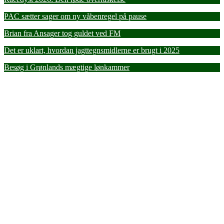
PAC sætter sager om ny våbenregel på pause
Brian fra Ansager tog guldet ved FM
Det er uklart, hvordan jagttegnsmidlerne er brugt i 2025
Besøg i Grønlands mægtige lønkammer